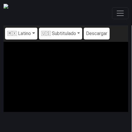
🇲🇽 Latino
🇺🇸 Subtitulado
Descargar