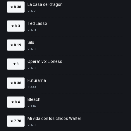
La casa del dragón
⭐
8.38
2022
Ted Lasso
⭐
8.3
2020
Silo
⭐
8.19
2023
Operativo: Lioness
⭐
8
2023
Futurama
⭐
8.36
1999
Bleach
⭐
8.4
2004
Mi vida con los chicos Walter
⭐
7.78
2023