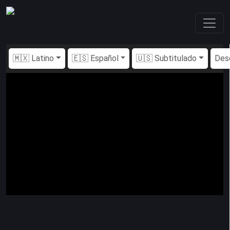
🇲🇽 Latino
🇪🇸 Español
🇺🇸 Subtitulado
Des