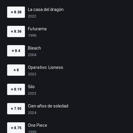
La casa del dragón
⭐
8.38
2022
Futurama
⭐
8.36
1999
Bleach
⭐
8.4
2004
Operativo: Lioness
⭐
8
2023
Silo
⭐
8.19
2023
Cien años de soledad
⭐
7.95
2024
One Piece
⭐
8.75
1999