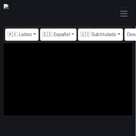
🇲🇽 Latino
🇪🇸 Español
🇺🇸 Subtitulado
Des