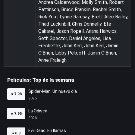
Andrea Calderwood, Molly Smith, Robert
Pattinson, Bruce Franklin, Rachel Smith,
Rick Yorn, Lynne Ramsay, Brett Alec Bailey,
Thad Luckinbill, Chris Donnelly, Efe
Çakarel, Jason Ropell, Ariana Harwicz,
Seth Spector, Daniel Angeles, Lisa
Frechette, John Kerr, John Kerr, Jamin
O'Brien, Libby Petcoff, Jamin O'Brien,
Anne Fraleigh
Películas: Top de la semana
Spider-Man: Un nuevo día
⭐
7.98
2026
La Odisea
⭐
7.95
2026
Evil Dead: En llamas
⭐
6.8