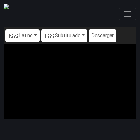
🇲🇽 Latino
🇺🇸 Subtitulado
Descargar