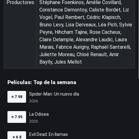
Productores
Stéphane Foenkinos, Amélie Covillard,
Constance Demontoy, Calixte Bordet, Liz
Vogel, Paul Rembert, Cédric Klapisch,
Bruno Levy, Lisa Derveaux, Léa Pich, Sylvie
Peyre, Hihcham Tajine, Rose Cacheux,
Claire Delample, Alexandre Laudic, Laura
Marais, Fabrice Aurigny, Raphaël Santarelli,
Juliette Moreau, Chloé Renault, Amir
Baylly, Jules Mellot
Películas: Top de la semana
Spider-Man: Un nuevo día
⭐
7.98
2026
La Odisea
⭐
7.95
2026
Evil Dead: En llamas
⭐
6.8