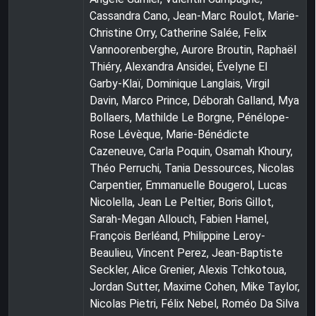
Cassandra Cano, Jean-Marc Roulot, Marie-
Christine Orry, Catherine Salée, Felix
Vannoorenberghe, Aurore Broutin, Raphaël
Thiéry, Alexandra Ansidei, Évelyne El
Garby-Klaï, Dominique Langlais, Virgil
Davin, Marco Prince, Déborah Galland, Mya
Bollaers, Mathilde Le Borgne, Pénélope-
Rose Lévèque, Marie-Bénédicte
Cazeneuve, Carla Poquin, Osamah Khoury,
Théo Perruchi, Tania Dessources, Nicolas
Carpentier, Emmanuelle Bougerol, Lucas
Nicolella, Jean Le Peltier, Boris Gillot,
Sarah-Megan Allouch, Fabien Hamel,
François Berléand, Philippine Leroy-
Beaulieu, Vincent Perez, Jean-Baptiste
Seckler, Alice Grenier, Alexis Tchkotoua,
Jordan Sutter, Maxime Cohen, Mike Taylor,
Nicolas Pietri, Félix Nebel, Roméo Da Silva