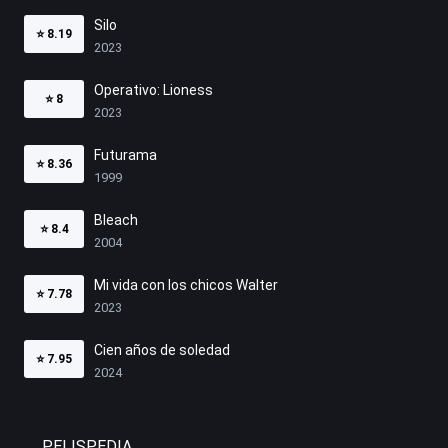
Silo
⭐
8.19
2023
Operativo: Lioness
⭐
8
2023
Futurama
⭐
8.36
1999
Bleach
⭐
8.4
2004
Mi vida con los chicos Walter
⭐
7.78
2023
Cien años de soledad
⭐
7.95
2024
PELISPEDIA