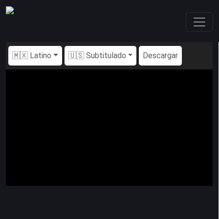
🇲🇽 Latino
🇺🇸 Subtitulado
Descargar