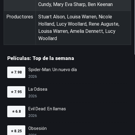
Cundy, Mary Eva Sharp, Ben Keenan
Productores
Stuart Alson, Louisa Warren, Nicole
Holland, Lucy Woollard, Rene Auguste,
Louisa Warren, Amelia Dennett, Lucy
Woollard
Películas: Top de la semana
Spider-Man: Un nuevo día
⭐
7.98
2026
La Odisea
⭐
7.95
2026
Evil Dead: En llamas
⭐
6.8
2026
Obsesión
⭐
8.25