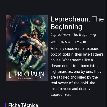
Leprechaun: The
Beginning
Leprechaun: The Beginning
2025
87
Min.
⭐
2.7
/10
A family discovers a treasure
box of gold in their late father's
house. What seems like a
dream come true turns into a
nightmare as, one by one, they
are stalked and killed by the
real owner of the gold, the
mischievous and deadly
Leprechaun.
Ficha Técnica