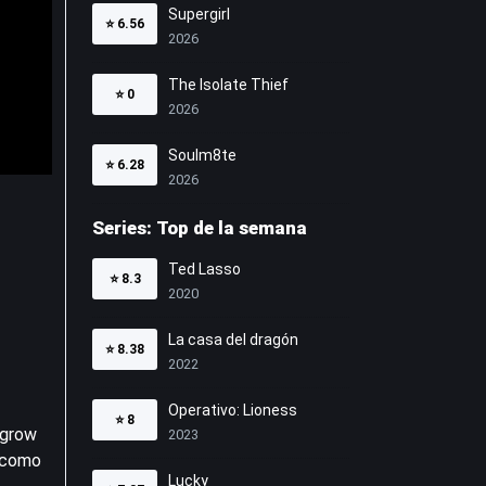
Supergirl
⭐
6.56
2026
The Isolate Thief
⭐
0
2026
Soulm8te
⭐
6.28
2026
Series: Top de la semana
Ted Lasso
⭐
8.3
2020
La casa del dragón
⭐
8.38
2022
Operativo: Lioness
⭐
8
 grow
2023
iacomo
Lucky