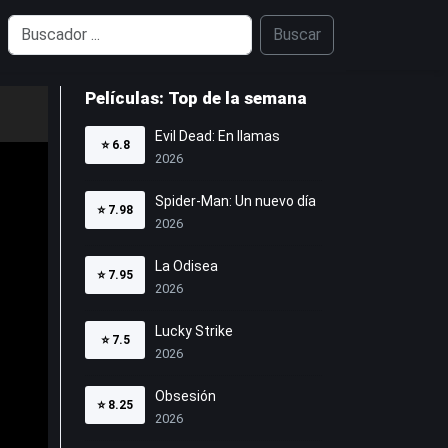
Buscar
Películas: Top de la semana
Evil Dead: En llamas
⭐
6.8
2026
Spider-Man: Un nuevo día
⭐
7.98
2026
La Odisea
⭐
7.95
2026
Lucky Strike
⭐
7.5
2026
Obsesión
⭐
8.25
2026