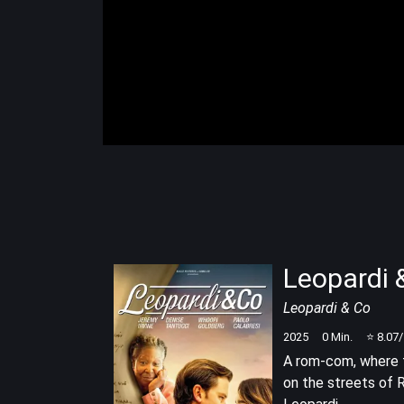
Leopardi 
Leopardi & Co
2025
0
Min.
⭐
8.07
A rom-com, where 
on the streets of 