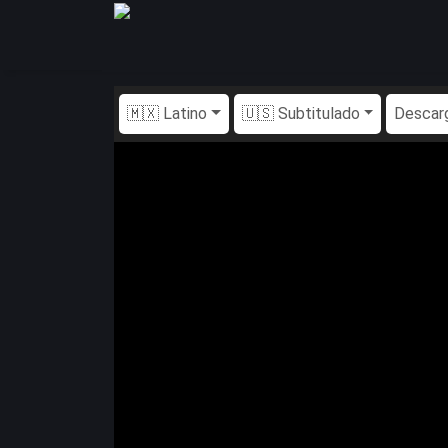
🇲🇽 Latino
🇺🇸 Subtitulado
Descar