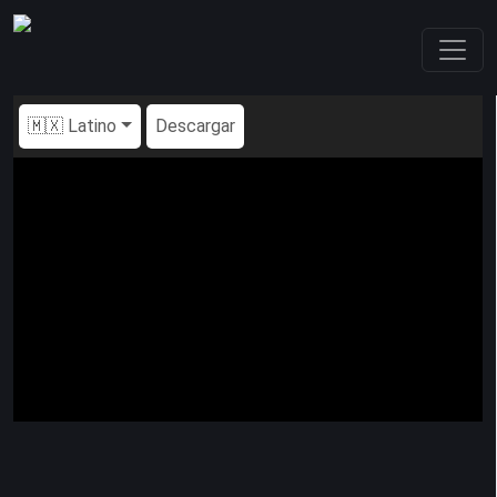
🇲🇽 Latino
Descargar