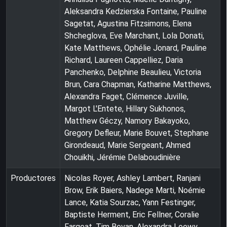
Aleksandra Kedzierska Fontaine, Pauline
Sagetat, Agustina Fitzsimons, Elena
Shcheglova, Eve Marchant, Lola Donati,
Kate Matthews, Ophélie Jonard, Pauline
Richard, Laureen Cappelliez, Daria
Panchenko, Delphine Beaulieu, Victoria
Brun, Cara Chapman, Katharine Matthews,
Alexandra Faget, Clémence Juville,
Margot L'Entete, Hillary Sukhonos,
Matthew Géczy, Namory Bakayoko,
Gregory Defleur, Marie Bouvet, Stephane
Girondeaud, Marie Sergeant, Ahmed
Chouikhi, Jérémie Delaboudinière
Productores
Nicolas Royer, Ashley Lambert, Ranjani
Brow, Erik Baiers, Nadege Marti, Noémie
Lance, Katia Sourzac, Yann Festinger,
Baptiste Herment, Eric Fellner, Coralie
Fargeat, Tim Bevan, Alexandra Loewy,