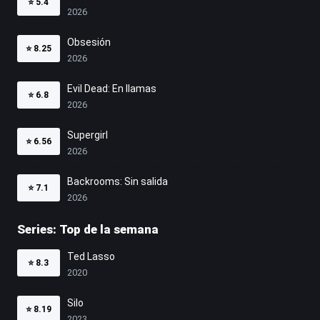
⭐
5.4
2026
Obsesión
⭐
8.25
2026
Evil Dead: En llamas
⭐
6.8
2026
Supergirl
⭐
6.56
2026
Backrooms: Sin salida
⭐
7.1
2026
Series: Top de la semana
Ted Lasso
⭐
8.3
2020
Silo
⭐
8.19
2023