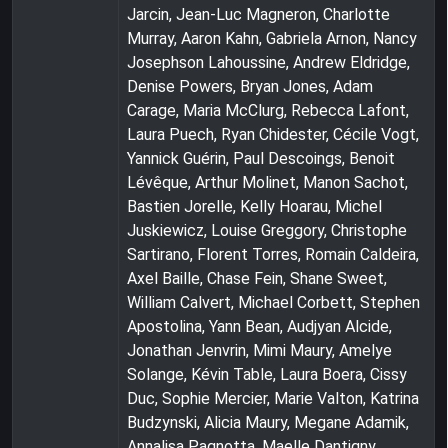
Jarcin, Jean-Luc Magneron, Charlotte
Murray, Aaron Kahn, Gabriela Arnon, Nancy
Josephson Lahoussine, Andrew Eldridge,
Denise Powers, Bryan Jones, Adam
Carage, Maria McClurg, Rebecca Lafont,
Laura Puech, Ryan Chidester, Cécile Vogt,
Yannick Guérin, Paul Descoings, Benoit
Lévêque, Arthur Molinet, Manon Sachot,
Bastien Jorelle, Kelly Hoarau, Michel
Juskiewicz, Louise Greggory, Christophe
Sartirano, Florent Torres, Romain Caldeira,
Axel Baille, Chase Fein, Shane Sweet,
William Calvert, Michael Corbett, Stephen
Apostolina, Yann Bean, Audjyan Alcide,
Jonathan Jenvrin, Mimi Maury, Amelye
Solange, Kévin Table, Laura Boera, Cissy
Duc, Sophie Mercier, Marie Valton, Katrina
Budzynski, Alicia Maury, Megane Adamik,
Annalisa Pagnotta, Maelle Dantigny,