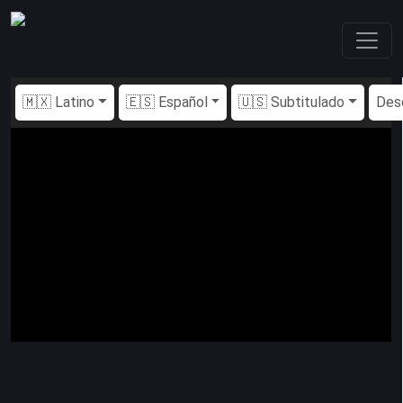
🇲🇽 Latino
🇪🇸 Español
🇺🇸 Subtitulado
Des