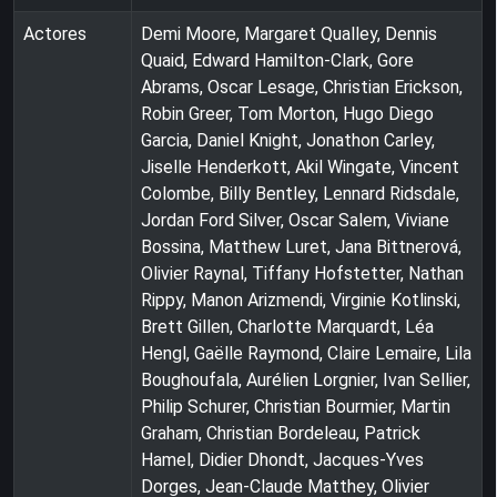
Actores
Demi Moore, Margaret Qualley, Dennis
Quaid, Edward Hamilton-Clark, Gore
Abrams, Oscar Lesage, Christian Erickson,
Robin Greer, Tom Morton, Hugo Diego
Garcia, Daniel Knight, Jonathon Carley,
Jiselle Henderkott, Akil Wingate, Vincent
Colombe, Billy Bentley, Lennard Ridsdale,
Jordan Ford Silver, Oscar Salem, Viviane
Bossina, Matthew Luret, Jana Bittnerová,
Olivier Raynal, Tiffany Hofstetter, Nathan
Rippy, Manon Arizmendi, Virginie Kotlinski,
Brett Gillen, Charlotte Marquardt, Léa
Hengl, Gaëlle Raymond, Claire Lemaire, Lila
Boughoufala, Aurélien Lorgnier, Ivan Sellier,
Philip Schurer, Christian Bourmier, Martin
Graham, Christian Bordeleau, Patrick
Hamel, Didier Dhondt, Jacques-Yves
Dorges, Jean-Claude Matthey, Olivier