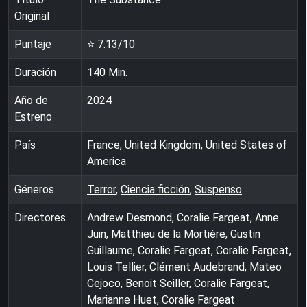
Original
Puntaje
⭐
7.13
/10
Duración
140
Min.
Año de
2024
Estreno
País
France, United Kingdom, United States of
America
Géneros
Terror
,
Ciencia ficción
,
Suspenso
Directores
Andrew Desmond, Coralie Fargeat, Anne
Juin, Matthieu de la Mortière, Gustin
Guillaume, Coralie Fargeat, Coralie Fargeat,
Louis Tellier, Clément Audebrand, Mateo
Cejoco, Benoit Seiller, Coralie Fargeat,
Marianne Huet, Coralie Fargeat