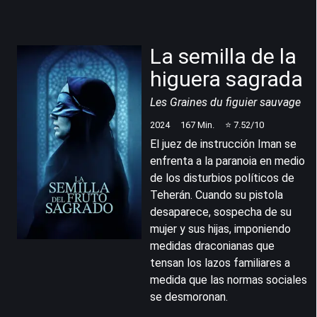
La semilla de la
higuera sagrada
Les Graines du figuier sauvage
2024
167
Min.
⭐
7.52
/10
El juez de instrucción Iman se
enfrenta a la paranoia en medio
de los disturbios políticos de
Teherán. Cuando su pistola
desaparece, sospecha de su
mujer y sus hijas, imponiendo
medidas draconianas que
tensan los lazos familiares a
medida que las normas sociales
se desmoronan.