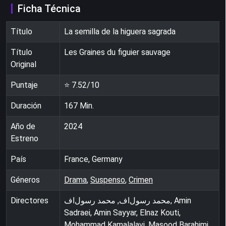
Ficha Técnica
Título
La semilla de la higuera sagrada
Título
Les Graines du figuier sauvage
Original
Puntaje
⭐
7.52
/10
Duración
167
Min.
Año de
2024
Estreno
País
France, Germany
Géneros
Drama
,
Suspenso
,
Crimen
Directores
محمد رسول‌اف, محمد رسول‌اف, Amin
Sadraei, Amin Sayyar, Elnaz Kouti,
Mohammad Kamalalavi, Masood Barahimi,