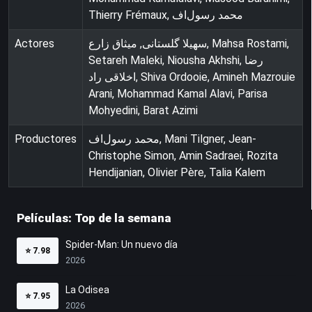
Thierry Frémaux, محمد رسول‌اف
Actores
سهیلا گلستانی, میثاق زارع, Mahsa Rostami,
Setareh Maleki, Niousha Akhshi, رضا
اخلاقی راد, Shiva Ordooie, Amineh Mazrouie
Arani, Mohammad Kamal Alavi, Parisa
Mohyedini, Barat Azimi
Productores
محمد رسول‌اف, Mani Tilgner, Jean-
Christophe Simon, Amin Sadraei, Rozita
Hendijanian, Olivier Père, Talia Kalem
Películas: Top de la semana
Spider-Man: Un nuevo día
⭐
7.98
2026
La Odisea
⭐
7.95
2026