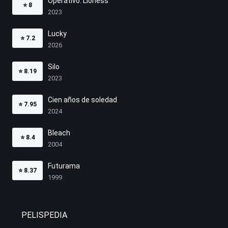
Operativo: Lioness
⭐
8
2023
Lucky
⭐
7.2
2026
Silo
⭐
8.19
2023
Cien años de soledad
⭐
7.95
2024
Bleach
⭐
8.4
2004
Futurama
⭐
8.37
1999
PELISPEDIA