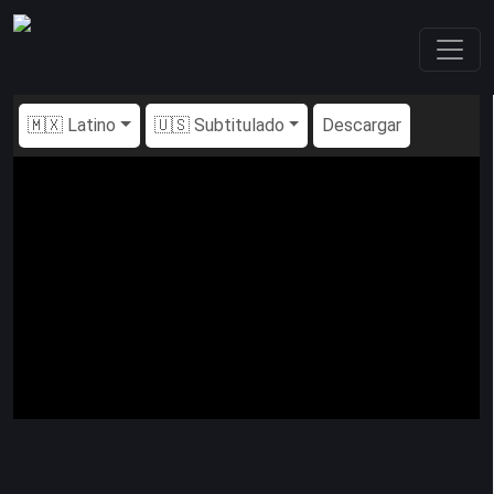
🇲🇽 Latino
🇺🇸 Subtitulado
Descargar