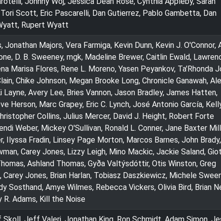
telli, Johnny Woj, Jessica Dean Rose, Cynthia Appleby, Sarah
 Tori Scott, Eric Pascarelli, Dan Gutierrez, Pablo Gambetta, Dan
Wyatt, Rupert Wyatt
Jonathan Majors, Vera Farmiga, Kevin Dunn, Kevin J. O'Connor, 
ne, D. B. Sweeney, mgk, Madeline Brewer, Caitlin Ewald, Lawren
ena Marisa Flores, Rene L. Moreno, Yasen Peyankov, Ta'Rhonda J
ain, Chike Johnson, Megan Brooke Long, Chronicle Ganawah, Al
i Layne, Avery Lee, Bries Vannon, Jason Bradley, James Hatten,
teve Herson, Marc Grapey, Eric C. Lynch, José Antonio García, Kell
hristopher Collins, Julius Mercer, David J. Height, Robert Forte
di Weber, Mickey O'Sullivan, Ronald L. Conner, Jane Baxter Mill
, Ilyssa Fradin, Linsey Page Morton, Marcos Barnes, John Brady
wman, Carey Jones, Lizzy Leigh, Mino Mackic, Jackie Saland, Gio
Thomas, Ashland Thomas, Gyða Valtýsdóttir, Otis Winston, Greg
, Carey Jones, Brian Harlan, Tobiasz Daszkiewicz, Michele Swee
dy Sosthand, Amye Wilmes, Rebecca Vickers, Olivia Bird, Brian Ne
 R. Adams, Kill the Noise
f Skoll, Jeff Valeri, Jonathan King, Ron Schmidt, Adam Simon, Je