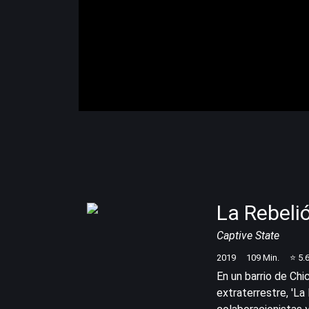
La Rebeli
Captive State
2019
109
Min.
⭐
5.
En un barrio de Ch
extraterrestre, 'La