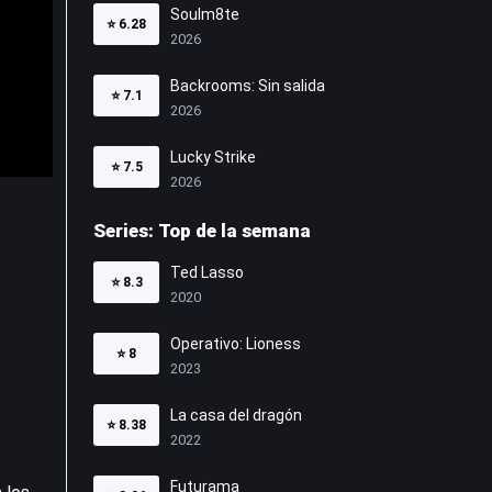
Soulm8te
⭐
6.28
2026
Backrooms: Sin salida
⭐
7.1
2026
Lucky Strike
⭐
7.5
2026
Series: Top de la semana
Ted Lasso
⭐
8.3
2020
Operativo: Lioness
⭐
8
2023
La casa del dragón
⭐
8.38
2022
Futurama