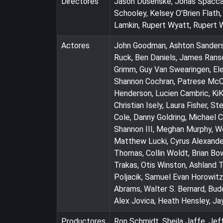
Directores
Jason Dusenske, Jonas Spaccaro
Schooley, Kelsey O'Brien Flath,
Lamkin, Rupert Wyatt, Rupert 
Actores
John Goodman, Ashton Sanders, 
Ruck, Ben Daniels, James Ranso
Grimm, Guy Van Swearingen, El
Shannon Cochran, Patrese McCl
Henderson, Lucien Cambric, KiK
Christian Isely, Laura Fisher, S
Cole, Danny Goldring, Michael C
Shannon III, Meghan Murphy, Wen
Matthew Lucki, Cyrus Alexander
Thomas, Collin Woldt, Brian Bo
Trakas, Otis Winston, Ashland 
Poljacik, Samuel Evan Horowitz
Abrams, Walter S. Bernard, Bud
Alex Jovica, Heath Hensley, Jay
Productores
Ron Schmidt, Sheila Jaffe, Jef