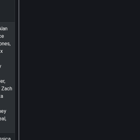
Alan
ce
ones,
ex
y
er,
, Zach
ta
ney
al,
ssica