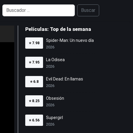
Buscar
Películas: Top de la semana
Spider-Man: Un nuevo día
⭐
7.98
2026
La Odisea
⭐
7.95
2026
Evil Dead: En llamas
⭐
6.8
2026
Obsesión
⭐
8.25
2026
Supergirl
⭐
6.56
2026