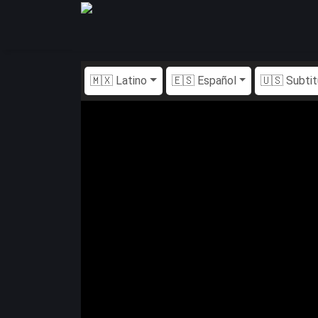
🇲🇽 Latino
🇪🇸 Español
🇺🇸 Subti