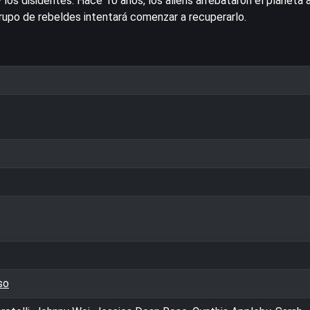
 los disidentes. Hace 10 años, los aliens arrebataron el planeta a
rupo de rebeldes intentará comenzar a recuperarlo.
so