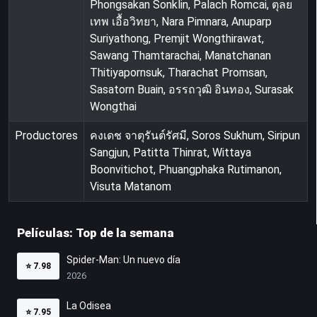
Phongsakan Sonklin, Palach Romcai, ตุลย
เทพ เอื้อวิทยา, Nara Pimnara, Anuparp
Suriyathong, Premjit Wongthirawat,
Sawang Thamtarachai, Manatchanan
Thitiyapornsuk, Tharachat Promsan,
Sasatorn Buain, อรรถวุฒิ อินทอง, Surasak
Wongthai
Productores
คงเดช จาตุรันต์รัศมี, Soros Sukhum, Siripun
Sangjun, Patitta Thinrat, Wittaya
Boonvitichot, Phuangphaka Rutimanon,
Visuta Matanom
Películas: Top de la semana
Spider-Man: Un nuevo día
⭐
7.98
2026
La Odisea
⭐
7.95