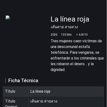
La línea roja
เส้นตาย สายลวง
2026
135
Min.
⭐
6.8
/10
Tres mujeres caen víctimas de
una descomunal estafa
telefónica. Para vengarse, se
enfrentarán a los criminales que
les robaron el dinero… y la
dignidad.
Ficha Técnica
Título
La línea roja
Título
เส้นตาย สายลวง
Original