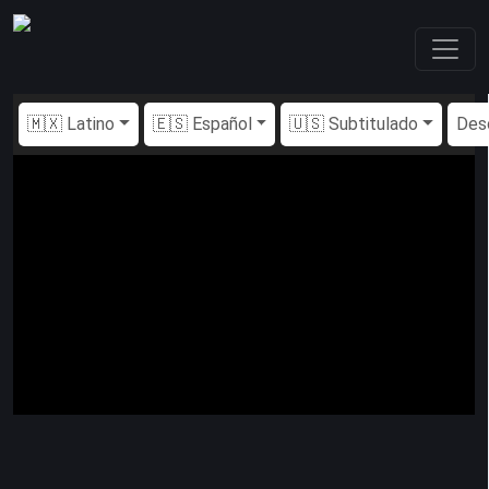
🇲🇽 Latino
🇪🇸 Español
🇺🇸 Subtitulado
Des