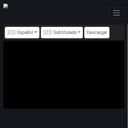
🇪🇸 Español
🇺🇸 Subtitulado
Descargar