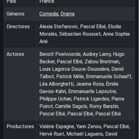
País
France
Géneros
Comedia
,
Drama
Directores
Alexia Stefanovic, Pascal Elbé, Elodie
Moralès, Sébastien Rousset, Anne Sophie
Arié
Actores
Benoît Poelvoorde, Audrey Lamy, Hugo
Becker, Pascal Elbé, Zabou Breitman,
Louis Lagorce Douce-Doussière, David
Talbot, Patrick Mille, Emmanuelle Schaaff,
Léa Alborghetti, Jeanne Rosa, Émilie
Gavois-Kahn, Emmanuelle Lepoutre,
Philippe Uchan, Patrick Ligardes, Pierre
Poirot, Camille Sagols, Romy Baratin,
Pascal Elbé, Pascal Elbé, Pascal Elbé
Productores
Valérie Espagne, Yann Zenou, Pascal Elbé,
Hervé Ruet, Michaël Laguens, David