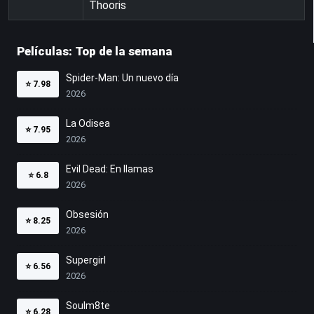
Thooris
Películas: Top de la semana
Spider-Man: Un nuevo día
⭐
7.98
2026
La Odisea
⭐
7.95
2026
Evil Dead: En llamas
⭐
6.8
2026
Obsesión
⭐
8.25
2026
Supergirl
⭐
6.56
2026
Soulm8te
⭐
6.28