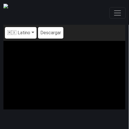
🇲🇽 Latino
Descargar