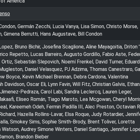
 of America
enso
 Condon, Germán Zecchi, Lucia Vanya, Lisa Simon, Christo Morse,
, Gimena Berrutti, Hans Augustave, Bill Condon
opez, Bruno Bichir, Josefina Scaglione, Aline Mayagoitia, Driton 
rico Repetto, Lucas Barreiro, Augusto Gordillo, Fabio Aste, Fede
s Ortiz, Sebastián Slepovich, Noemí Frenkel, David Turner, Eduar
 Mugleston, Daniel Velasquez, PJ Adzima, Thomas Canestraro, G
hew Boyce, Kevin Michael Brennan, Debra Cardona, Valentina
h Davidson, Oscar Eli, Lynn Favin, Will Fitz, Christian Galvis, Ethan
imenez-Pedraza, Carol Labi, Sandra Leclercq, Lauren Leger,
akaafi, Eliseo Román, Tiago Maroto, Lea Mcgowan, Cheryl Morri
eal, Kareemeh Odeh, Fermin Padilla III, Alec Preston, Octavian 
Richard, Hazella Rollins-Lavar, Elsa Roque, Judy Rotardier, Jennif
ialla, Smokey Sims, Sophie Smith-Brody, Brent Toliver, Loretta
 Watson, Audrey Simone Winters, Daniel Santiago, Jennifer Lope
 Damon, Brandon Bieber