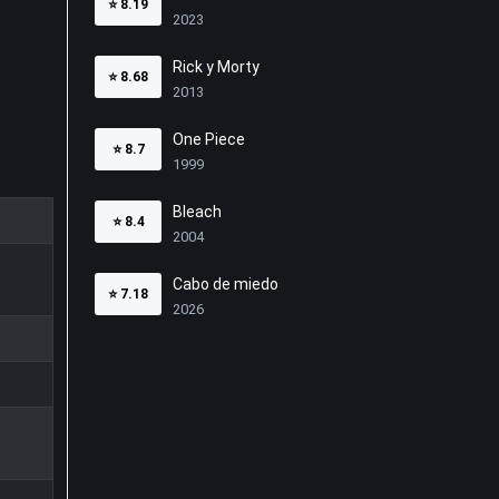
⭐
8.19
2023
Rick y Morty
⭐
8.68
2013
One Piece
⭐
8.7
1999
Bleach
⭐
8.4
2004
Cabo de miedo
⭐
7.18
2026