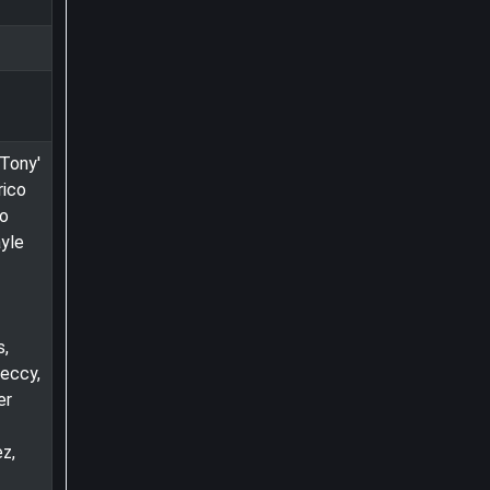
'Tony'
rico
do
ayle
s,
Reccy,
er
z,