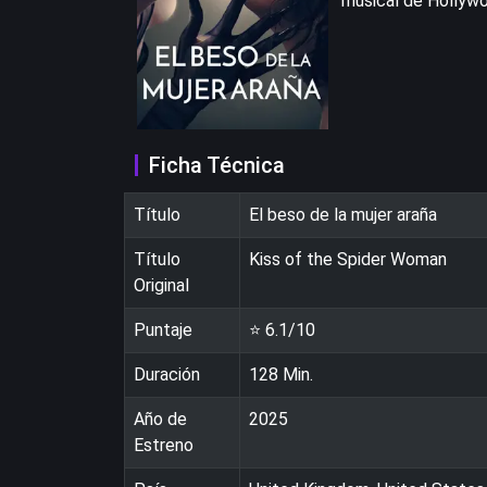
musical de Hollywoo
Ficha Técnica
Título
El beso de la mujer araña
Título
Kiss of the Spider Woman
Original
Puntaje
⭐
6.1
/10
Duración
128
Min.
Año de
2025
Estreno