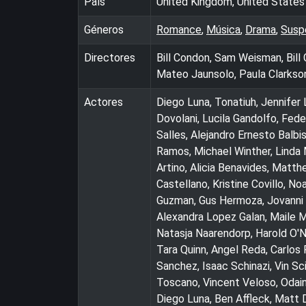
País
United Kingdom, United States
Géneros
Romance
,
Música
,
Drama
,
Susp
Directores
Bill Condon, Sam Weisman, Bill
Mateo Jaunsolo, Paula Clarkson
Actores
Diego Luna, Tonatiuh, Jennifer L
Dovolani, Lucila Gandolfo, Fede
Salles, Alejandro Ernesto Balbi
Ramos, Michael Winther, Linda
Artino, Alicia Benavides, Matt
Castellano, Kristine Covillo, Noa
Guzman, Gus Hermoza, Jovanni J
Alexandra Lopez Galan, Maile M
Natasja Naarendorp, Harold O'N
Tara Quinn, Angel Reda, Carlos 
Sanchez, Isaac Schinazi, Vin Sc
Toscano, Vincent Veloso, Odain
Diego Luna, Ben Affleck, Matt