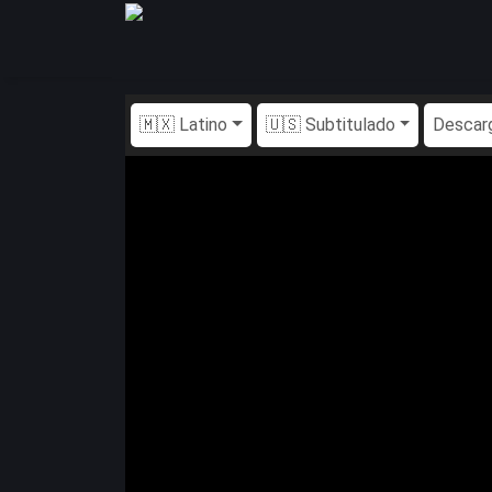
🇲🇽 Latino
🇺🇸 Subtitulado
Descar