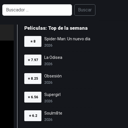
Buscar
Películas: Top de la semana
Spider-Man: Un nuevo día
⭐
8
2026
La Odisea
⭐
7.97
2026
Obsesión
⭐
8.25
2026
Supergirl
⭐
6.56
2026
Soulm8te
⭐
6.2
2026