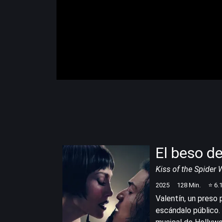
El beso de
Kiss of the Spide
2025
128
Min.
⭐
6.
Valentín, un preso
escándalo público. 