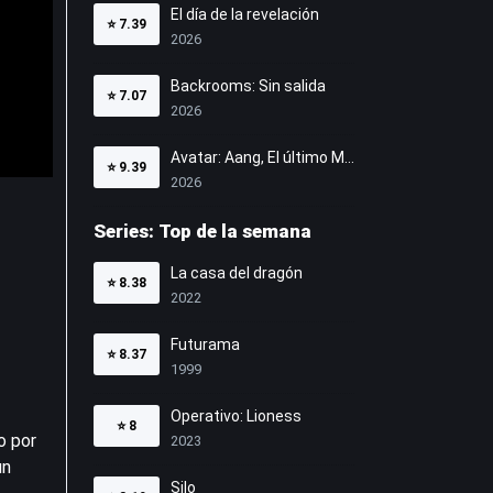
El día de la revelación
⭐
7.39
2026
Backrooms: Sin salida
⭐
7.07
2026
Avatar: Aang, El último Maestro Aire
⭐
9.39
2026
Series: Top de la semana
La casa del dragón
⭐
8.38
2022
Futurama
⭐
8.37
1999
Operativo: Lioness
⭐
8
o por
2023
un
Silo