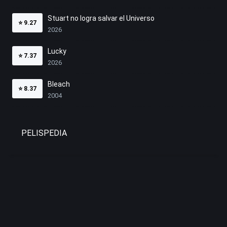
Stuart no logra salvar el Universo
⭐
9.27
2026
Lucky
⭐
7.37
2026
Bleach
⭐
8.37
2004
PELISPEDIA