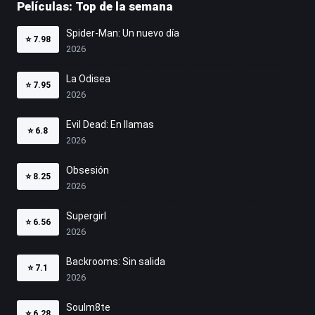
Películas: Top de la semana
Spider-Man: Un nuevo día
⭐
7.98
2026
La Odisea
⭐
7.95
2026
Evil Dead: En llamas
⭐
6.8
2026
Obsesión
⭐
8.25
2026
Supergirl
⭐
6.56
2026
Backrooms: Sin salida
⭐
7.1
2026
Soulm8te
⭐
6.28