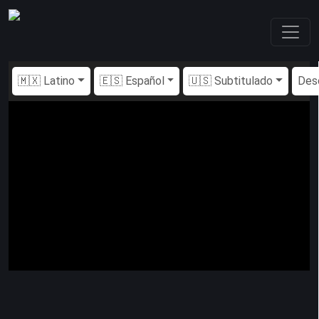
🇲🇽 Latino
🇪🇸 Español
🇺🇸 Subtitulado
Des