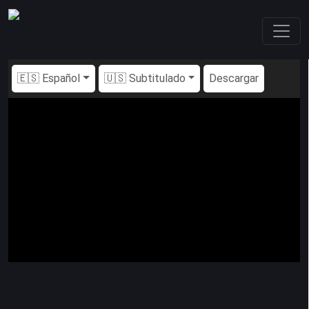
🇪🇸 Español
🇺🇸 Subtitulado
Descargar