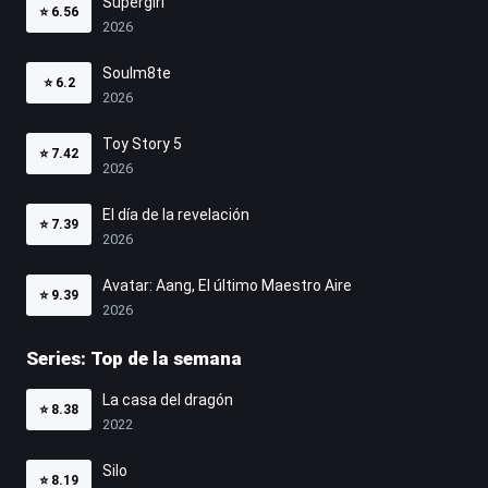
Supergirl
⭐
6.56
2026
Soulm8te
⭐
6.2
2026
Toy Story 5
⭐
7.42
2026
El día de la revelación
⭐
7.39
2026
Avatar: Aang, El último Maestro Aire
⭐
9.39
2026
Series: Top de la semana
La casa del dragón
⭐
8.38
2022
Silo
⭐
8.19