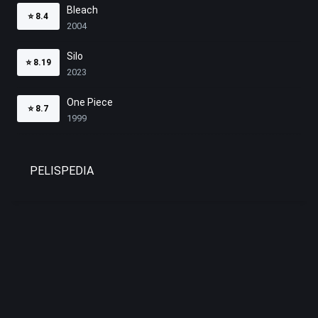
Bleach
⭐
8.4
2004
Silo
⭐
8.19
2023
One Piece
⭐
8.7
1999
PELISPEDIA