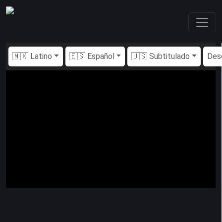
🇲🇽 Latino
🇪🇸 Español
🇺🇸 Subtitulado
Des