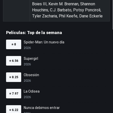
Boies III, Kevin M. Brennan, Shannon
Houchins, C.J. Barbato, Potsy Ponciroli,
Tyler Zacharia, Phil Keefe, Dane Eckerle
Películas: Top de la semana
Spider-Man: Un nuevo día
⭐
8
2026
Supergirl
⭐
6.56
2026
Obsesión
⭐
8.25
2026
La Odisea
⭐
7.97
2026
Nunca debimos entrar
⭐
6.22