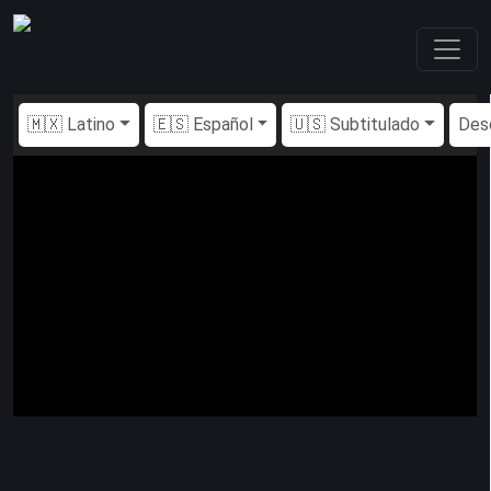
🇲🇽 Latino
🇪🇸 Español
🇺🇸 Subtitulado
Des