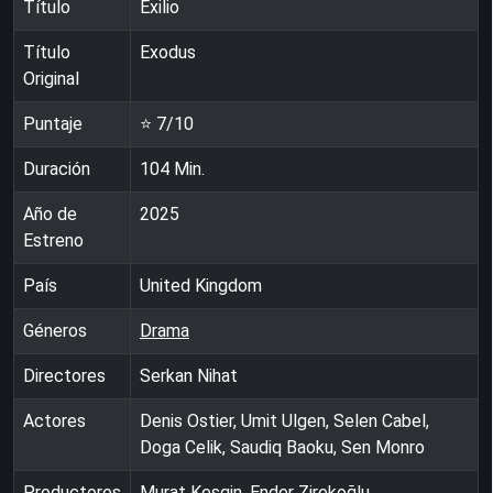
Título
Exilio
Título
Exodus
Original
Puntaje
⭐
7
/10
Duración
104
Min.
Año de
2025
Estreno
País
United Kingdom
Géneros
Drama
Directores
Serkan Nihat
Actores
Denis Ostier, Umit Ulgen, Selen Cabel,
Doga Celik, Saudiq Baoku, Sen Monro
Productores
Murat Kesgin, Ender Zirekoğlu