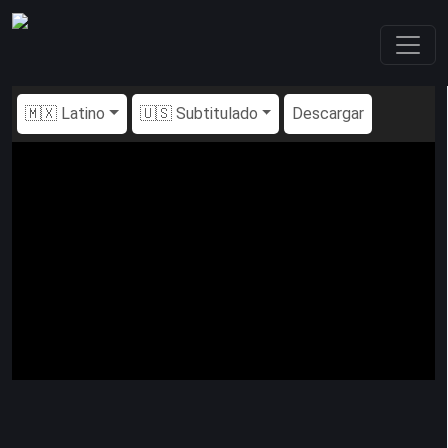
🇲🇽 Latino
🇺🇸 Subtitulado
Descargar