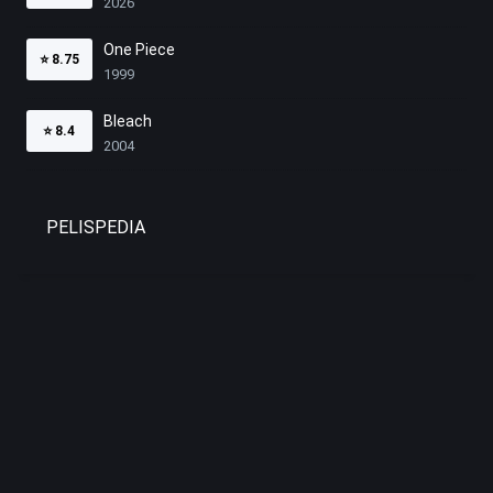
2026
One Piece
⭐
8.75
1999
Bleach
⭐
8.4
2004
PELISPEDIA