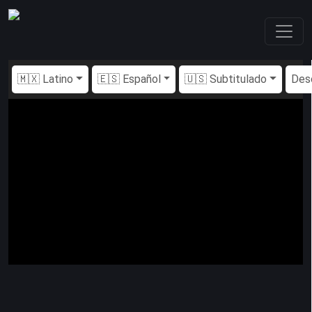
🇲🇽 Latino
🇪🇸 Español
🇺🇸 Subtitulado
Des