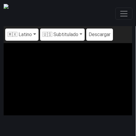
🇲🇽 Latino
🇺🇸 Subtitulado
Descargar