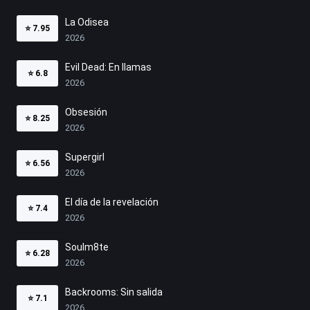
La Odisea
⭐
7.95
2026
Evil Dead: En llamas
⭐
6.8
2026
Obsesión
⭐
8.25
2026
Supergirl
⭐
6.56
2026
El día de la revelación
⭐
7.4
2026
Soulm8te
⭐
6.28
2026
Backrooms: Sin salida
⭐
7.1
2026