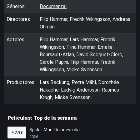
Géneros
Documental
Directores
Filip Hammar, Fredrik Wikingsson, Andreas
Öhman
Actores
Filip Hammar, Lars Hammar, Fredrik
Wikingsson, Tiina Hammar, Emelie
Boursault-Atlan, David Socquet-Clerc,
Carole Papini, Filip Hammar, Fredrik
Wikingsson, Micke Svensson
Productores
Lars Beckung, Petra Måhl, Dorothée
Nakache, Ludvig Andersson, Rasmus
Krogh, Micke Svensson
Películas: Top de la semana
Spider-Man: Un nuevo día
⭐
7.98
2026