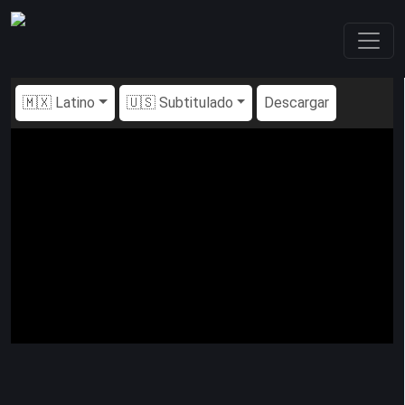
🇲🇽 Latino
🇺🇸 Subtitulado
Descargar