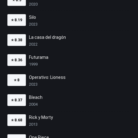
2020
Silo
⭐
8.19
2023
La casa del dragón
⭐
8.38
2022
Futurama
⭐
8.36
1999
Operativo: Lioness
⭐
8
2023
Bleach
⭐
8.37
2004
Rick y Morty
⭐
8.68
2013
One Piece