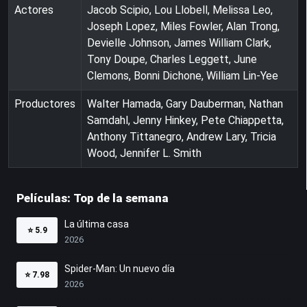
Actores
Jacob Scipio, Lou Llobell, Melissa Leo,
Joseph Lopez, Miles Fowler, Alan Trong,
Devielle Johnson, James William Clark,
Tony Doupe, Charles Leggett, June
Clemons, Bonni Dichone, William Lin-Yee
Productores
Walter Hamada, Gary Dauberman, Nathan
Samdahl, Jenny Hinkey, Pete Chiappetta,
Anthony Tittanegro, Andrew Lary, Tricia
Wood, Jennifer L. Smith
Películas: Top de la semana
La última casa
⭐
5.9
2026
Spider-Man: Un nuevo día
⭐
7.98
2026