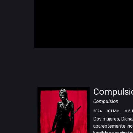
Compulsi
Compulsion
2024
101
Min.
⭐
6.
Dos mujeres, Diana,
aparentemente inoc