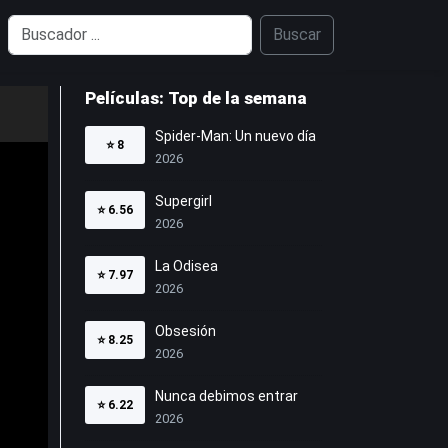
Buscar
Películas: Top de la semana
Spider-Man: Un nuevo día
⭐
8
2026
Supergirl
⭐
6.56
2026
La Odisea
⭐
7.97
2026
Obsesión
⭐
8.25
2026
Nunca debimos entrar
⭐
6.22
2026