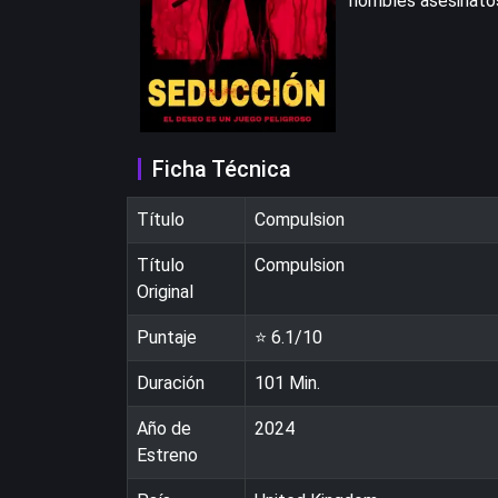
horribles asesinatos
Ficha Técnica
Título
Compulsion
Título
Compulsion
Original
Puntaje
⭐
6.1
/10
Duración
101
Min.
Año de
2024
Estreno