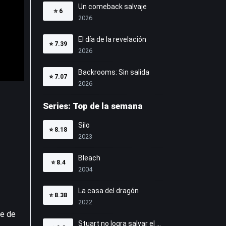
Un comeback salvaje
⭐
6
2026
El día de la revelación
⭐
7.39
2026
Backrooms: Sin salida
⭐
7.07
2026
Series: Top de la semana
Silo
⭐
8.18
2023
Bleach
⭐
8.4
2004
La casa del dragón
⭐
8.38
2022
ie de
Stuart no logra salvar el Universo