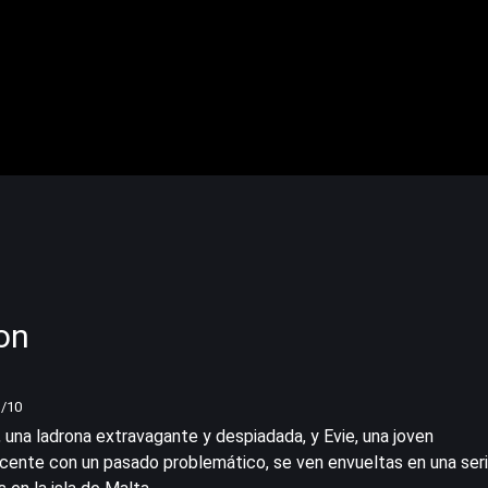
on
1
/10
 una ladrona extravagante y despiadada, y Evie, una joven
ente con un pasado problemático, se ven envueltas en una ser