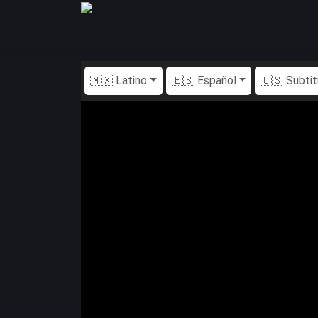
🇲🇽 Latino
🇪🇸 Español
🇺🇸 Subti