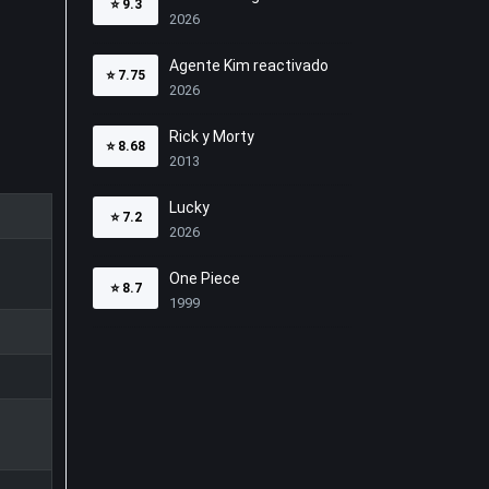
⭐
9.3
2026
Agente Kim reactivado
⭐
7.75
2026
Rick y Morty
⭐
8.68
2013
Lucky
⭐
7.2
2026
One Piece
⭐
8.7
1999