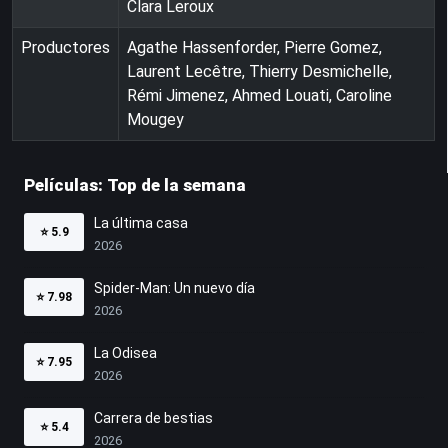
Clara Leroux
Productores
Agathe Hassenforder, Pierre Gomez,
Laurent Lecêtre, Thierry Desmichelle,
Rémi Jimenez, Ahmed Louati, Caroline
Mougey
Películas: Top de la semana
La última casa
⭐
5.9
2026
Spider-Man: Un nuevo día
⭐
7.98
2026
La Odisea
⭐
7.95
2026
Carrera de bestias
⭐
5.4
2026