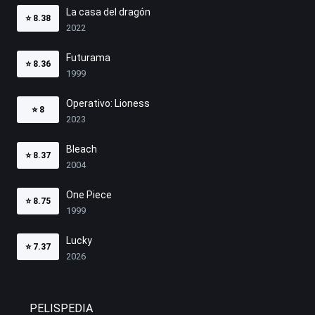
La casa del dragón
⭐
8.38
2022
Futurama
⭐
8.36
1999
Operativo: Lioness
⭐
8
2023
Bleach
⭐
8.37
2004
One Piece
⭐
8.75
1999
Lucky
⭐
7.37
2026
PELISPEDIA