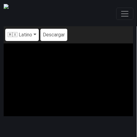
🇲🇽 Latino
Descargar