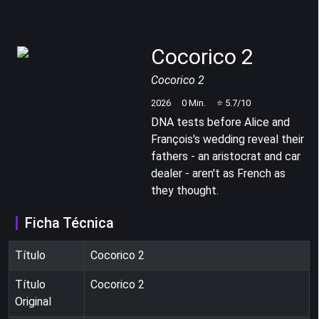
Cocorico 2
Cocorico 2
2026
0
Min.
⭐
5.7
/10
DNA tests before Alice and
François's wedding reveal their
fathers - an aristocrat and car
dealer - aren't as French as
they thought.
Ficha Técnica
Título
Cocorico 2
Título
Cocorico 2
Original