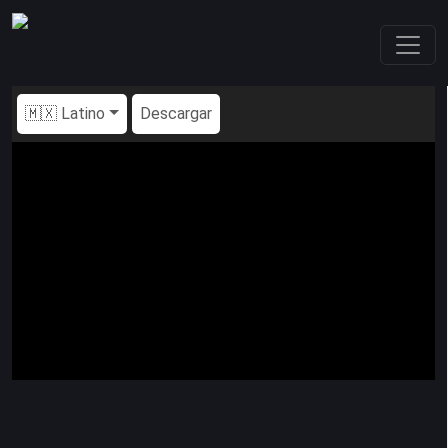
🇲🇽 Latino
Descargar