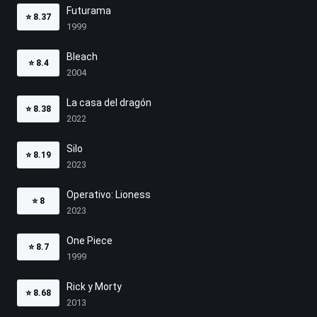
Futurama
⭐
8.37
1999
Bleach
⭐
8.4
2004
La casa del dragón
⭐
8.38
2022
Silo
⭐
8.19
2023
Operativo: Lioness
⭐
8
2023
One Piece
⭐
8.7
1999
Rick y Morty
⭐
8.68
2013