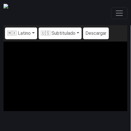
🇲🇽 Latino
🇺🇸 Subtitulado
Descargar