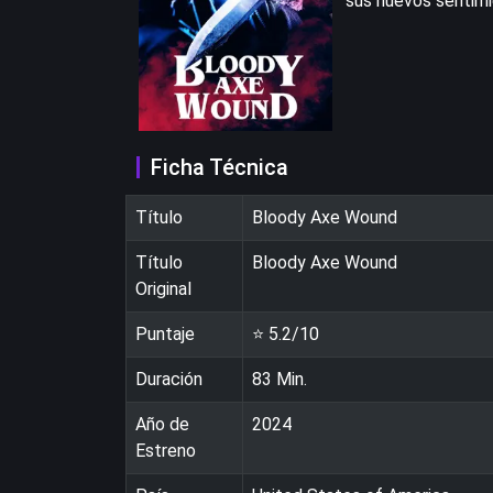
sus nuevos sentimi
Ficha Técnica
Título
Bloody Axe Wound
Título
Bloody Axe Wound
Original
Puntaje
⭐
5.2
/10
Duración
83
Min.
Año de
2024
Estreno