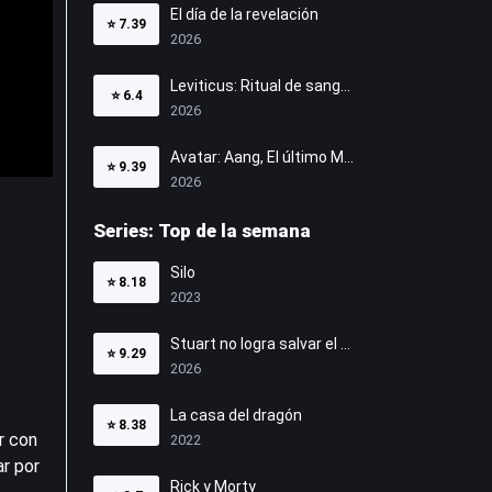
El día de la revelación
⭐
7.39
2026
Leviticus: Ritual de sangre
⭐
6.4
2026
Avatar: Aang, El último Maestro Aire
⭐
9.39
2026
Series: Top de la semana
Silo
⭐
8.18
2023
Stuart no logra salvar el Universo
⭐
9.29
2026
La casa del dragón
⭐
8.38
r con
2022
ar por
Rick y Morty