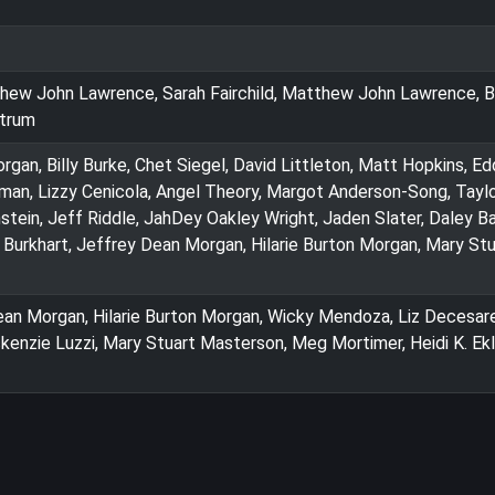
ew John Lawrence, Sarah Fairchild, Matthew John Lawrence, 
Strum
gan, Billy Burke, Chet Siegel, David Littleton, Matt Hopkins, Ed
man, Lizzy Cenicola, Angel Theory, Margot Anderson-Song, Tayl
tein, Jeff Riddle, JahDey Oakley Wright, Jaden Slater, Daley Ba
a Burkhart, Jeffrey Dean Morgan, Hilarie Burton Morgan, Mary Stu
ean Morgan, Hilarie Burton Morgan, Wicky Mendoza, Liz Decesare
ckenzie Luzzi, Mary Stuart Masterson, Meg Mortimer, Heidi K. Ekl