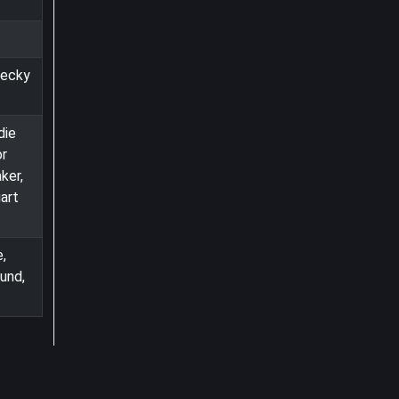
Becky
die
or
ker,
art
,
und,