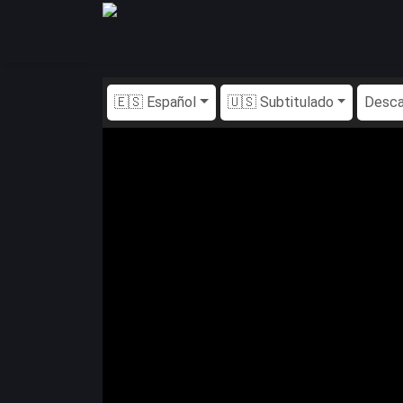
🇪🇸 Español
🇺🇸 Subtitulado
Desca