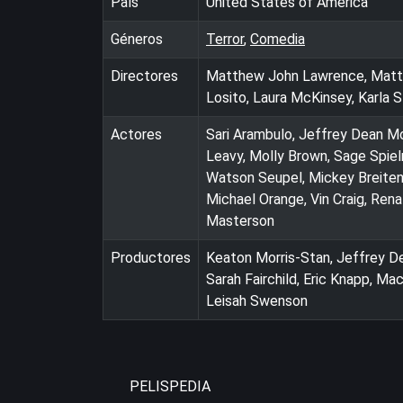
País
United States of America
Géneros
Terror
,
Comedia
Directores
Matthew John Lawrence, Matth
Losito, Laura McKinsey, Karla 
Actores
Sari Arambulo, Jeffrey Dean Mor
Leavy, Molly Brown, Sage Spiel
Watson Seupel, Mickey Breitens
Michael Orange, Vin Craig, Ren
Masterson
Productores
Keaton Morris-Stan, Jeffrey D
Sarah Fairchild, Eric Knapp, Ma
Leisah Swenson
PELISPEDIA