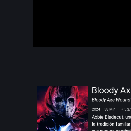
Bloody A
Bloody Axe Wound
2024
83
Min.
⭐
5.2
Abbie Bladecut, un
la tradición famili