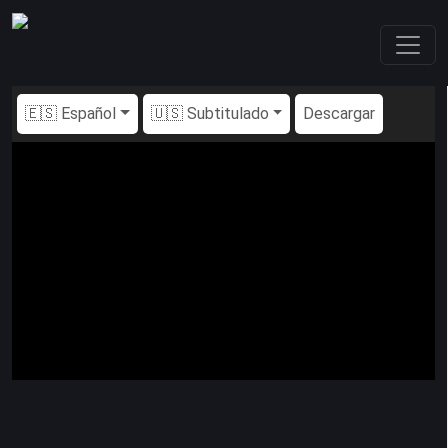
🇪🇸 Español
🇺🇸 Subtitulado
Descargar