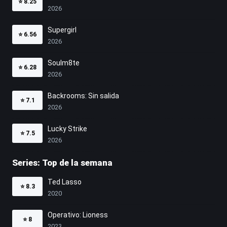
⭐
8.25
2026
Supergirl
⭐
6.56
2026
Soulm8te
⭐
6.28
2026
Backrooms: Sin salida
⭐
7.1
2026
Lucky Strike
⭐
7.5
2026
Series: Top de la semana
Ted Lasso
⭐
8.3
2020
Operativo: Lioness
⭐
8
2023