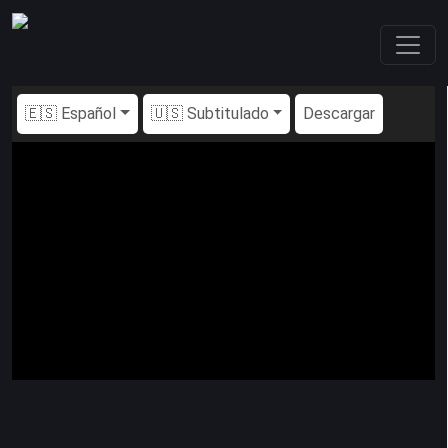
🇪🇸 Español
🇺🇸 Subtitulado
Descargar