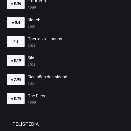
Futurama
⭐
8.36
1999
Bleach
⭐
8.4
2004
Operativo: Lioness
⭐
8
2023
Silo
⭐
8.19
2023
Cien años de soledad
⭐
7.95
2024
One Piece
⭐
8.75
1999
PELISPEDIA