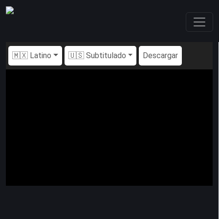
🇲🇽 Latino
🇺🇸 Subtitulado
Descargar