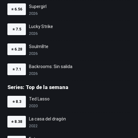
Supergirl
⭐
6.56
2026
Lucky Strike
⭐
7.5
2026
Soulm8te
⭐
6.28
2026
Backrooms: Sin salida
⭐
7.1
2026
Series: Top de la semana
Ted Lasso
⭐
8.3
2020
La casa del dragón
⭐
8.38
2022