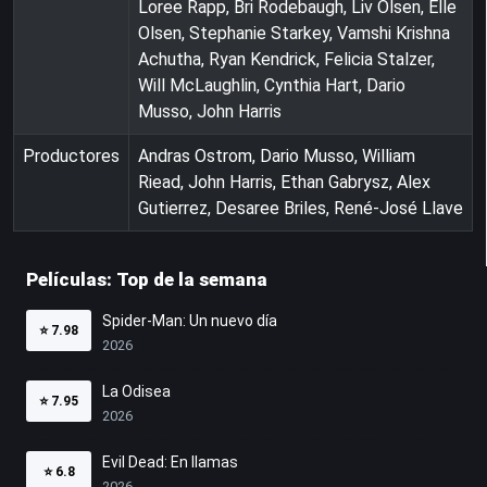
Loree Rapp, Bri Rodebaugh, Liv Olsen, Elle
Olsen, Stephanie Starkey, Vamshi Krishna
Achutha, Ryan Kendrick, Felicia Stalzer,
Will McLaughlin, Cynthia Hart, Dario
Musso, John Harris
Productores
Andras Ostrom, Dario Musso, William
Riead, John Harris, Ethan Gabrysz, Alex
Gutierrez, Desaree Briles, René-José Llave
Películas: Top de la semana
Spider-Man: Un nuevo día
⭐
7.98
2026
La Odisea
⭐
7.95
2026
Evil Dead: En llamas
⭐
6.8
2026