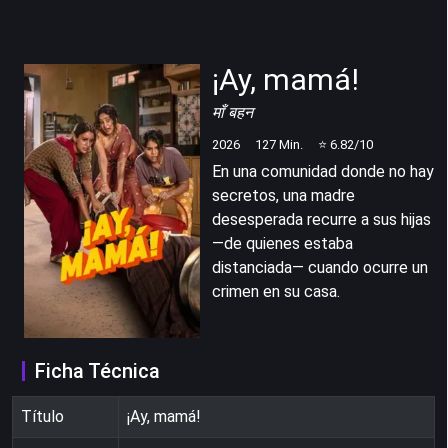
¡Ay, mamá!
माँ बहन
2026
127
Min.
⭐
6.82
/10
En una comunidad donde no hay
secretos, una madre
desesperada recurre a sus hijas
―de quienes estaba
distanciada― cuando ocurre un
crimen en su casa.
Ficha Técnica
Título
¡Ay, mamá!