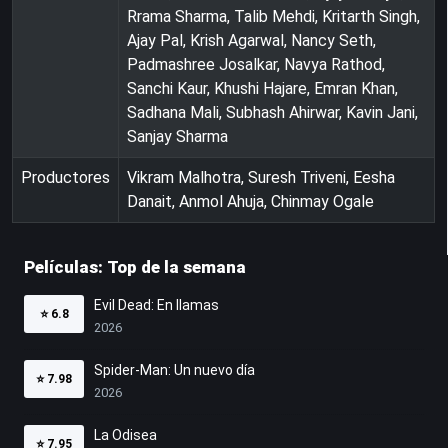
Rrama Sharma, Talib Mehdi, Kritarth Singh,
Ajay Pal, Krish Agarwal, Nancy Seth,
Padmashree Josalkar, Navya Rathod,
Sanchi Kaur, Khushi Hajare, Emran Khan,
Sadhana Mali, Subhash Ahirwar, Kavin Jani,
Sanjay Sharma
Productores
Vikram Malhotra, Suresh Triveni, Eesha
Danait, Anmol Ahuja, Chinmay Ogale
Películas: Top de la semana
Evil Dead: En llamas
⭐
6.8
2026
Spider-Man: Un nuevo día
⭐
7.98
2026
La Odisea
⭐
7.95