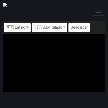
🇲🇽 Latino
🇺🇸 Subtitulado
Descargar