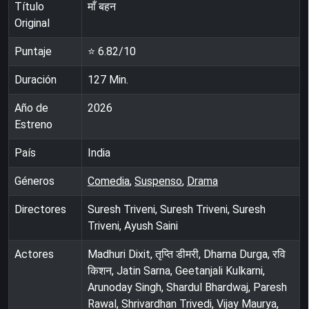
Título
माँ बहन
Original
Puntaje
⭐
6.82
/10
Duración
127
Min.
Año de
2026
Estreno
País
India
Géneros
Comedia
,
Suspenso
,
Drama
Directores
Suresh Triveni, Suresh Triveni, Suresh
Triveni, Ayush Saini
Actores
Madhuri Dixit, तृप्ति डीमरी, Dharna Durga, रवि
किशन, Jatin Sarna, Geetanjali Kulkarni,
Arunoday Singh, Shardul Bhardwaj, Paresh
Rawal, Shrivardhan Trivedi, Vijay Maurya,