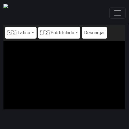
🇲🇽 Latino
🇺🇸 Subtitulado
Descargar