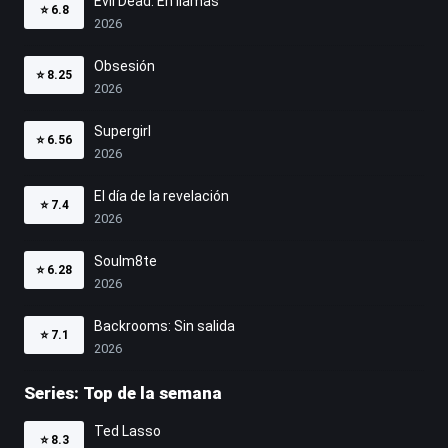
Evil Dead: En llamas
⭐
6.8
2026
Obsesión
⭐
8.25
2026
Supergirl
⭐
6.56
2026
El día de la revelación
⭐
7.4
2026
Soulm8te
⭐
6.28
2026
Backrooms: Sin salida
⭐
7.1
2026
Series: Top de la semana
Ted Lasso
⭐
8.3