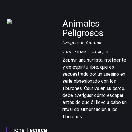
Animales
Peligrosos
Dangerous Animals
2025
93
Min.
⭐
6.48
/10
Zephyr, una surfista inteligente
y de espíritu libre, que es
secuestrada por un asesino en
serie obsesionado con los
tiburones. Cautiva en su barco,
debe averiguar cómo escapar
antes de que él lleve a cabo un
ritual de alimentación a los
tiburones.
Ficha Técnica