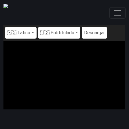
🇲🇽 Latino
🇺🇸 Subtitulado
Descargar