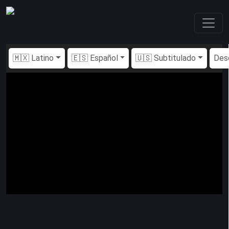
🇲🇽 Latino
🇪🇸 Español
🇺🇸 Subtitulado
Des