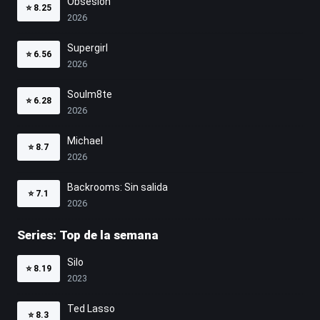
Obsesión
⭐
8.25
2026
Supergirl
⭐
6.56
2026
Soulm8te
⭐
6.28
2026
Michael
⭐
8.7
2026
Backrooms: Sin salida
⭐
7.1
2026
Series: Top de la semana
Silo
⭐
8.19
2023
Ted Lasso
⭐
8.3