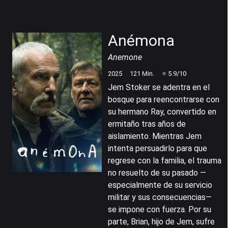
Anémona
Anemone
2025
121
Min.
⭐
5.9
/10
Jem Stoker se adentra en el
bosque para reencontrarse con
su hermano Ray, convertido en
ermitaño tras años de
aislamiento. Mientras Jem
intenta persuadirlo para que
regrese con la familia, el trauma
no resuelto de su pasado —
especialmente de su servicio
militar y sus consecuencias—
se impone con fuerza. Por su
parte, Brian, hijo de Jem, sufre