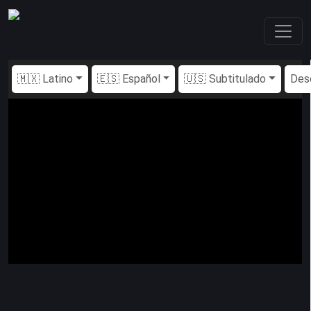
🇲🇽 Latino
🇪🇸 Español
🇺🇸 Subtitulado
Des