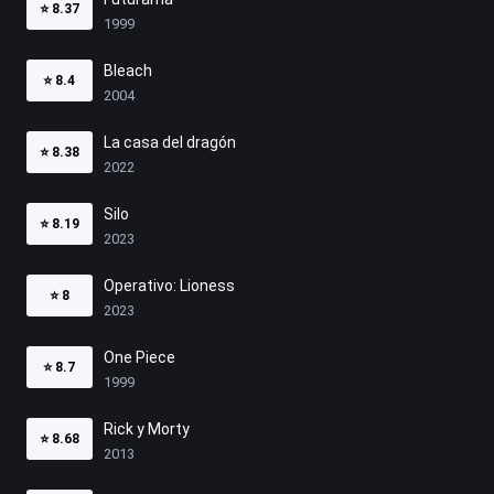
⭐
8.37
1999
Bleach
⭐
8.4
2004
La casa del dragón
⭐
8.38
2022
Silo
⭐
8.19
2023
Operativo: Lioness
⭐
8
2023
One Piece
⭐
8.7
1999
Rick y Morty
⭐
8.68
2013