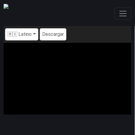
🇲🇽 Latino
Descargar