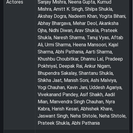
Actores
Sanjay Mishra, Neena Gupta, Kumud
Mishra, Amitt K. Singh, Shilpa Shukla,
Akshay Dogra, Nadeem Khan, Yogita Bihani,
Abhay Bhargava, Mehar Deol, Akanksha
Ojha, Nidhi Diwan, Arav Shukla, Prateek
Shukla, Naresh Sharma, Tanuj Vyas, Aftab
Ali, Urmi Sharma, Heena Mansoori, Kajal
Sharma, Abhi Pathania, Aarti Sharma,
Khushbu Choubitkar, Dhannu Lal, Pradeep
Pokhriyal, Deepak Rai, Ankur Nigam,
Bhupendra Sakalay, Shantanu Shukla,
Shikha Jaat, Manish Soni, Ashi Malviya,
Yogi Chauhan, Kavin Jani, Uddesh Agariya,
Vivekanand Pandey, Asif Shaikh, Aadil
Mian, Manvendra Singh Chauhan, Nyra
Kabra, Harish Kesari, Abhishek Khare,
Jaswant Singh, Neha Shitole, Neha Shitole,
Prateek Shukla, Abhi Pathania