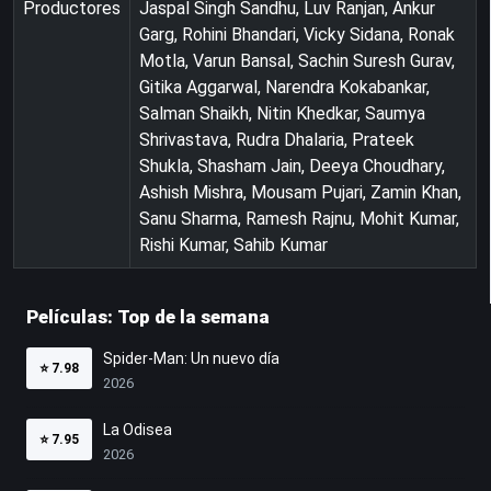
Productores
Jaspal Singh Sandhu, Luv Ranjan, Ankur
Garg, Rohini Bhandari, Vicky Sidana, Ronak
Motla, Varun Bansal, Sachin Suresh Gurav,
Gitika Aggarwal, Narendra Kokabankar,
Salman Shaikh, Nitin Khedkar, Saumya
Shrivastava, Rudra Dhalaria, Prateek
Shukla, Shasham Jain, Deeya Choudhary,
Ashish Mishra, Mousam Pujari, Zamin Khan,
Sanu Sharma, Ramesh Rajnu, Mohit Kumar,
Rishi Kumar, Sahib Kumar
Películas: Top de la semana
Spider-Man: Un nuevo día
⭐
7.98
2026
La Odisea
⭐
7.95
2026