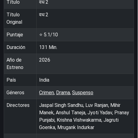
Título
वध 2
Título
वध 2
Original
Puntaje
⭐
5.1
/10
Duración
131
Min.
Año de
2026
Estreno
País
India
Géneros
Crimen
,
Drama
,
Suspenso
Directores
Jaspal Singh Sandhu, Luv Ranjan, Mihir
Manek, Anshul Taneja, Jyoti Yadav, Pranay
Punjabi, Krishna Vishwakarma, Jagruti
Goenka, Mrugank Indurkar