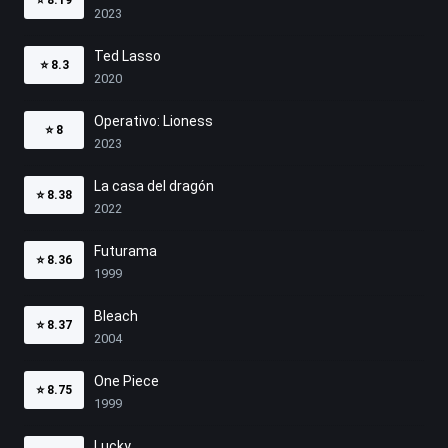
2023
Ted Lasso
⭐
8.3
2020
Operativo: Lioness
⭐
8
2023
La casa del dragón
⭐
8.38
2022
Futurama
⭐
8.36
1999
Bleach
⭐
8.37
2004
One Piece
⭐
8.75
1999
Lucky