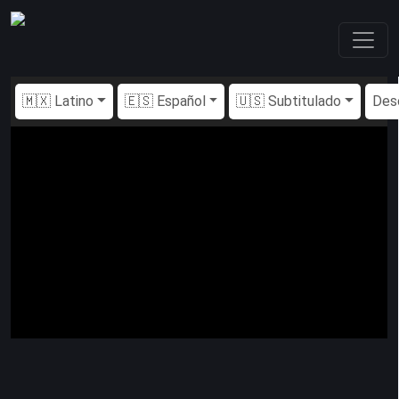
🇲🇽 Latino
🇪🇸 Español
🇺🇸 Subtitulado
Des