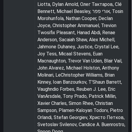
Liotta, Dylan Arnold, Олег Тактаров, Clé
Bennett, Michael Beasley, אורי פפר, Tosin
Morohunfola, Nathan Cooper, Declan
Joyce, Christopher Ammanuel, Trevion
Twosifix Pleasant, Hanad Abdi, Renae
Anderson, Sacaiah Shaw, Alex Michell,
Jahmone Duhaney, Justice, Crystal Lee,
Joy Tess, Micaal Stevens, Euan
Macnaughton, Trevor Van Uden, Blair Vail,
John Alvarez, Michael Holston, Anthony
Molinari, LeChristopher Williams, Brian
Kinney, Ioan Banzourkov, T'Shaun Barrett,
Vaughndio Forbes, Reuben J. Lee, Eric
VanArsdale, Tony Prado, Patrick Millin,
Xavier Charles, Simon Rhee, Christian
Sampson, Plamen-Kaloyan Todorv, Pietro
Orlandi, Stefan Georgiev, Христо Петков,
Svetoslav Svilenov, Candice A. Buenrostro,
Snoop Dogg