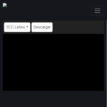
🇲🇽 Latino
Descargar