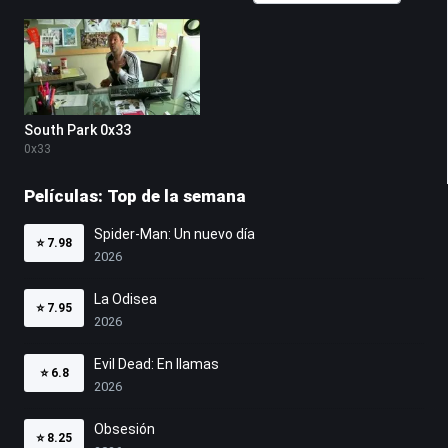
South Park 0x33
0
x
33
Películas: Top de la semana
Spider-Man: Un nuevo día
⭐
7.98
2026
La Odisea
⭐
7.95
2026
Evil Dead: En llamas
⭐
6.8
2026
Obsesión
⭐
8.25