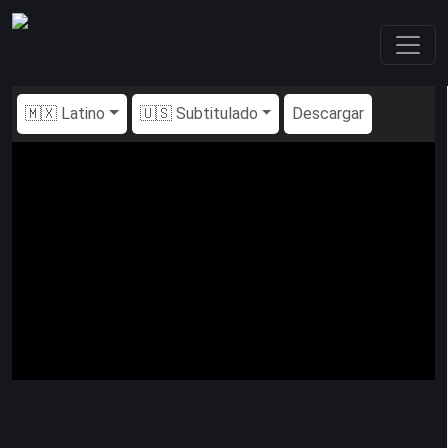
🇲🇽 Latino
🇺🇸 Subtitulado
Descargar