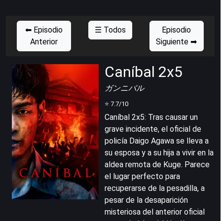
⬅ Episodio
☰ Todos
Episodio
Anterior
Siguiente ➡
Caníbal 2x5
ガンニバル
⭐
7.7
/10
Caníbal 2x5
:
Tras causar un
grave incidente, el oficial de
policía Daigo Agawa se lleva a
su esposa y a su hija a vivir en la
aldea remota de Kuge. Parece
el lugar perfecto para
recuperarse de la pesadilla, a
pesar de la desaparición
misteriosa del anterior oficial