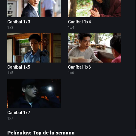
Caníbal 1x3
Caníbal 1x4
1
x
3
1
x
4
Caníbal 1x5
Caníbal 1x6
1
x
5
1
x
6
Caníbal 1x7
1
x
7
Películas: Top de la semana