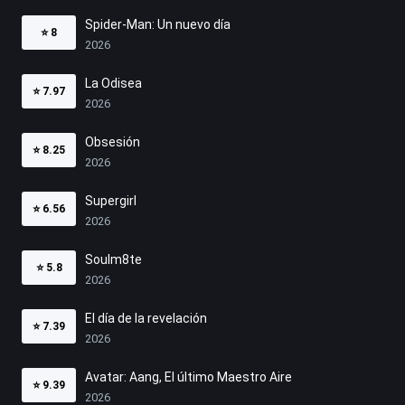
Spider-Man: Un nuevo día
⭐
8
2026
La Odisea
⭐
7.97
2026
Obsesión
⭐
8.25
2026
Supergirl
⭐
6.56
2026
Soulm8te
⭐
5.8
2026
El día de la revelación
⭐
7.39
2026
Avatar: Aang, El último Maestro Aire
⭐
9.39
2026